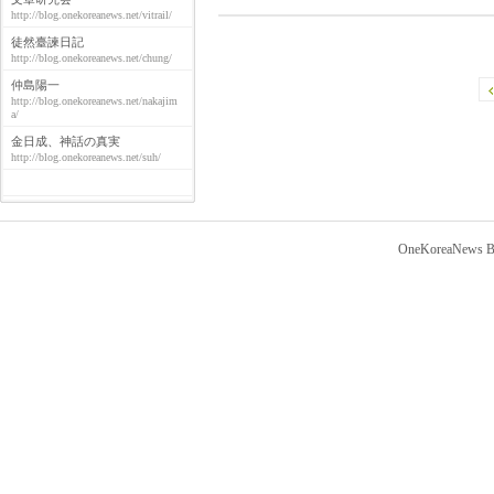
http://blog.onekoreanews.net/vitrail/
徒然臺諫日記
http://blog.onekoreanews.net/chung/
仲島陽一
http://blog.onekoreanews.net/nakajim
a/
金日成、神話の真実
http://blog.onekoreanews.net/suh/
OneKoreaNews Bl