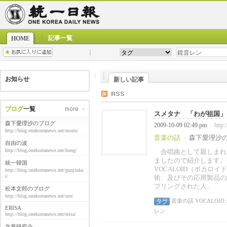
記事一覧
HOME
お知らせ
新しい記事
ブログ
一覧
スメタナ 「わが祖国」よ
森下愛理沙のブログ
2009-10-09 02:49 pm
http:
|
http://blog.onekoreanews.net/moris/
音楽の話
森下愛理沙
-
自由の波
http://blog.onekoreanews.net/hong/
合唱曲として親しまれ
ましたので紹介します。
統一韓国
VOCALOID（ボカロ
http://blog.onekoreanews.net/gunjinka
i/
術、及びその応用製品の
プリングされた人..
松本文郎のブログ
http://blog.onekoreanews.net/nrn/
音楽の話
VOCALOID
ERISA
レン
http://blog.onekoreanews.net/erisa/
文章研究会