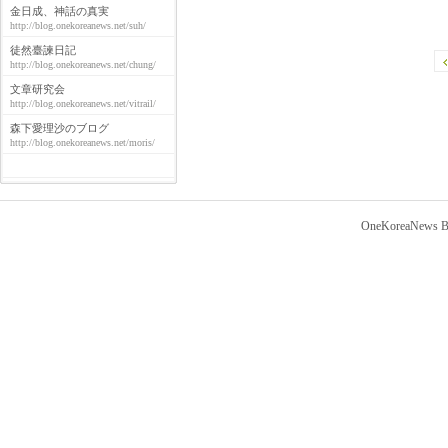
金日成、神話の真実
http://blog.onekoreanews.net/suh/
徒然臺諫日記
http://blog.onekoreanews.net/chung/
文章研究会
http://blog.onekoreanews.net/vitrail/
森下愛理沙のブログ
http://blog.onekoreanews.net/moris/
OneKoreaNews Bl