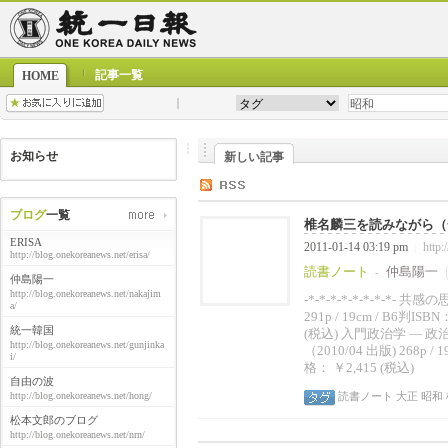
記事一覧
HOME
お知らせ
新しい記事
ブログ
一覧
椎名麟三を読みながら（一
ERISA
2011-01-14 03:19 pm
http:
|
http://blog.onekoreanews.net/erisa/
読書ノート
仲島陽一
-
仲島陽一
http://blog.onekoreanews.net/nakajim
-*-*-*-*-*-*-*-*
a/
291p / 19cm / B6判IS
統一韓国
(税込) 入門政治学 ―
http://blog.onekoreanews.net/gunjinka
（2010/04 出版) 268p /
i/
格： ￥2,415 (税込)
自由の波
http://blog.onekoreanews.net/hong/
読書ノート
大正
昭和
松本文郎のブログ
http://blog.onekoreanews.net/nrn/