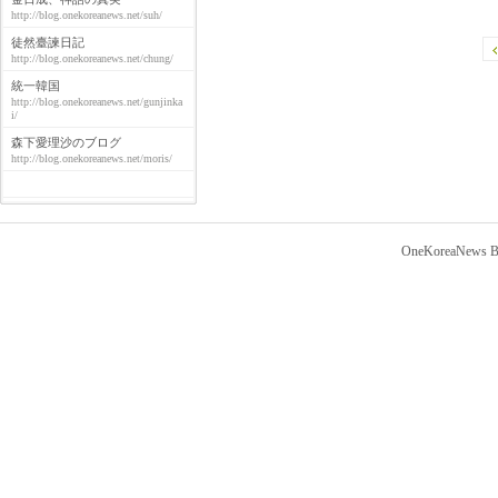
http://blog.onekoreanews.net/suh/
徒然臺諫日記
http://blog.onekoreanews.net/chung/
統一韓国
http://blog.onekoreanews.net/gunjinka
i/
森下愛理沙のブログ
http://blog.onekoreanews.net/moris/
OneKoreaNews Bl