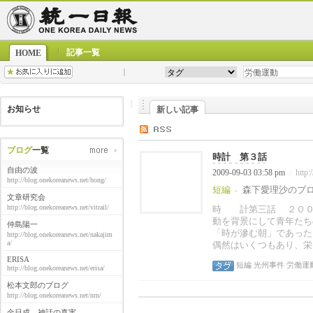
記事一覧
HOME
お知らせ
新しい記事
ブログ
一覧
時計 第３話
自由の波
2009-09-03 03:58 pm
http:
|
http://blog.onekoreanews.net/hong/
短編
森下愛理沙のブ
-
文章研究会
http://blog.onekoreanews.net/vitrail/
時 計第三話 ２００
動を背景にして青年たち
仲島陽一
「時が滲む朝」であった
http://blog.onekoreanews.net/nakajim
a/
偶然はいくつもあり、栄
ERISA
短編
光州事件
労働運
http://blog.onekoreanews.net/erisa/
松本文郎のブログ
http://blog.onekoreanews.net/nrn/
金日成、神話の真実