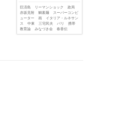
巨済島
リーマンショック
政局
赤坂見附
鯛素麺
スーパーコンピ
ューター
画
イタリア・ルネサン
ス
中東
三宅民夫
バリ
携帯
教育論
みなづき会
春香伝