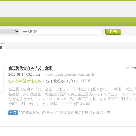
事
金正男氏告白本『父・金正..
2012-01-14 03:55 pm
http://blog.onekoreanews.net/moris/
|
父の故郷遥か北の地
森下愛理沙のブログ
-
金正男氏告白本『父・金正日と私』、「日本誌が出版を強行」＝韓国 雑誌
芸春秋」が、故金正日総書記の長男である金正男氏へのインタビューやメール
などをまとめたノンフィクション本『父・金正日と私』を今月20日に刊行す
が6日、明らかになった。韓国メディアは日本の報..
父の故郷遥か北の地
三代世襲
北朝鮮
権力世襲
金正日
金正男