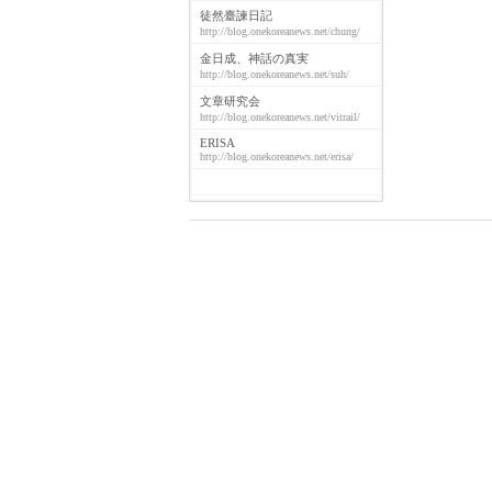
徒然臺諫日記
http://blog.onekoreanews.net/chung/
金日成、神話の真実
http://blog.onekoreanews.net/suh/
文章研究会
http://blog.onekoreanews.net/vitrail/
ERISA
http://blog.onekoreanews.net/erisa/