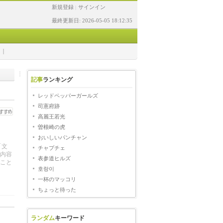
新規登録
サインイン
|
最終更新日: 2026-05-05 18:12:35
記事
ランキング
レッドペッパーガールズ
司憲府跡
高麗王若光
曽根崎の虎
おいしいパンチャン
「文
チャプチェ
内容
表参道ヒルズ
ること
호랑이
一杯のマッコリ
ちょっと待った
ランダム
キーワード