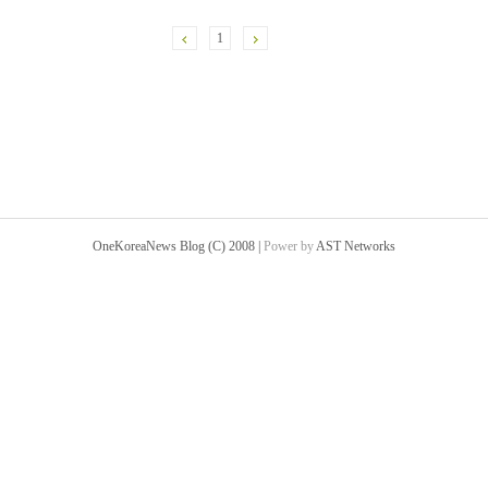
1
OneKoreaNews Blog (C) 2008 |
Power by
AST Networks