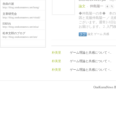
自由の波
論文
仲島陽一
-
http://blog.onekoreanews.net/hong/
◆仲島陽一の本◆ 本の購
文章研究会
因と克服仲島陽一 ／ 北樹出版
http://blog.onekoreanews.net/vitrail/
ございます。通常2-3
ERISA
お届けします。 2. 入門
http://blog.onekoreanews.net/erisa/
松本文郎のブログ
論文
ゲーム
共感
http://blog.onekoreanews.net/nrn/
朴美里
ゲーム理論と共感について <..
朴美里
ゲーム理論と共感について <..
朴美里
ゲーム理論と共感について <..
OneKoreaNews Bl