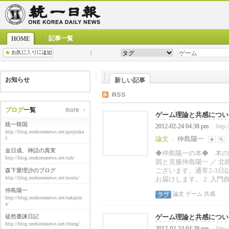
記事一覧
HOME
お知らせ
新しい記事
ブログ
一覧
ゲーム理論と共感について 
統一韓国
2012-02-24 04:38 pm
http:
|
http://blog.onekoreanews.net/gunjinka
i/
論文
仲島陽一
-
金日成、神話の真実
◆仲島陽一の本◆ 本の購
http://blog.onekoreanews.net/suh/
因と克服仲島陽一 ／ 北樹出版
ございます。通常2-3
森下愛理沙のブログ
http://blog.onekoreanews.net/moris/
お届けします。 2. 入門
仲島陽一
論文
ゲーム
共感
http://blog.onekoreanews.net/nakajim
a/
徒然臺諫日記
ゲーム理論と共感について 
http://blog.onekoreanews.net/chung/
2012-02-24 04:29 pm
http:
|