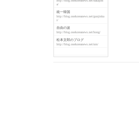
http://blog.onekoreanews.net/nakajim
a/
統一韓国
http://blog.onekoreanews.net/gunjinka
i/
自由の波
http://blog.onekoreanews.net/hong/
松本文郎のブログ
http://blog.onekoreanews.net/nrn/