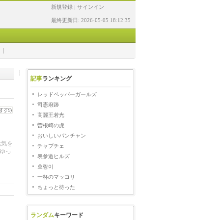
新規登録
サインイン
|
最終更新日: 2026-05-05 18:12:35
記事
ランキング
レッドペッパーガールズ
司憲府跡
高麗王若光
曽根崎の虎
おいしいパンチャン
 元気を
チャプチェ
でゆっ
表参道ヒルズ
호랑이
一杯のマッコリ
ちょっと待った
ランダム
キーワード