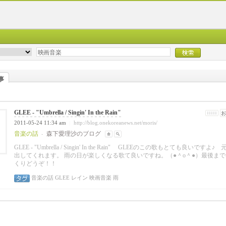
事
GLEE - "Umbrella / Singin' In the Rain"
2011-05-24 11:34 am
http://blog.onekoreanews.net/moris/
|
音楽の話
森下愛理沙のブログ
-
GLEE - "Umbrella / Singin' In the Rain" GLEEのこの歌もとても良いですよ♪
出してくれます。 雨の日が楽しくなる歌て良いですね。（●＾o＾●）最後ま
くりどうぞ！！
音楽の話
GLEE
レイン
映画音楽
雨