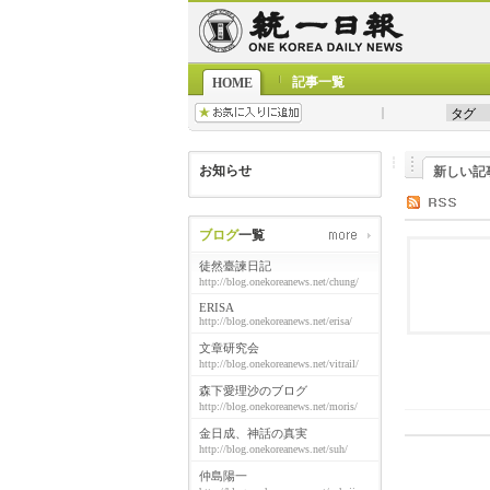
記事一覧
HOME
お知らせ
新しい記
ブログ
一覧
徒然臺諫日記
http://blog.onekoreanews.net/chung/
ERISA
http://blog.onekoreanews.net/erisa/
文章研究会
http://blog.onekoreanews.net/vitrail/
森下愛理沙のブログ
http://blog.onekoreanews.net/moris/
金日成、神話の真実
http://blog.onekoreanews.net/suh/
仲島陽一