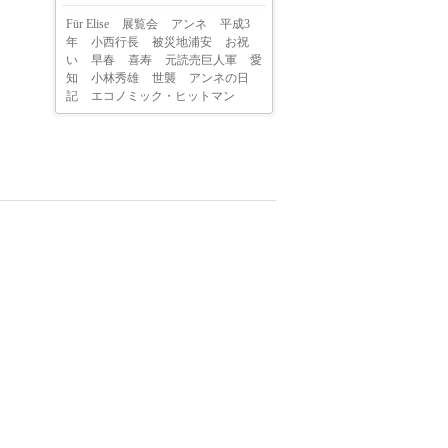
Für Elise
展覧会
アンネ
平成3
年
小西行長
被災地浦安
お祝
い
早春
喜寿
元読売巨人軍
愛
知
小林秀雄
世襲
アンネの日
記
エコノミック・ヒットマン