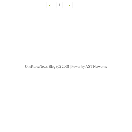
1
OneKoreaNews Blog (C) 2008 |
Power by
AST Networks