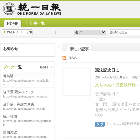
記事一覧
HOME
お知らせ
新しい記事
ブログ
一覧
憲法記念日に
仲島陽一
2013-05-02 06:18 pm
http:
|
http://blog.onekoreanews.net/nakajim
a/
文ちゃんの浦安残日録
-
森下愛理沙のブログ
憲法記念日に
http://blog.onekoreanews.net/moris/
（金
文 郎 憲法改正をめぐ
金日成、神話の真実
http://blog.onekoreanews.net/suh/
を失った軍人や一般国民
のカ..
統一韓国
http://blog.onekoreanews.net/gunjinka
文ちゃんの浦安残日録
i/
自由の波
http://blog.onekoreanews.net/hong/