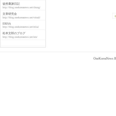
徒然臺諫日記
http://blog.onekoreanews.net/chung/
文章研究会
http://blog.onekoreanews.net/vitrail/
ERISA
http://blog.onekoreanews.net/erisa/
松本文郎のブログ
http://blog.onekoreanews.net/nrn/
OneKoreaNews Bl