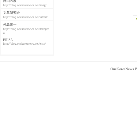
自由の波
http://blog.onekoreanews.net/hong/
文章研究会
http://blog.onekoreanews.net/vitrail/
仲島陽一
http://blog.onekoreanews.net/nakajim
a/
ERISA
http://blog.onekoreanews.net/erisa/
OneKoreaNews Bl