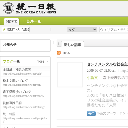
記事一覧
HOME
お知らせ
新しい記事
ブログ
一覧
センチメンタルな社会主義
金日成、神話の真実
2009-09-07 02:00 am
http:
|
http://blog.onekoreanews.net/suh/
小論文
森下愛理沙の
-
松本文郎のブログ
http://blog.onekoreanews.net/nrn/
センチメンタルな社会主
ス』 
森下愛理沙のブログ
ルスは「モリスは根深く
http://blog.onekoreanews.net/moris/
リスの社会主義が、イデ
徒然臺諫日記
働者たちに「人間..
http://blog.onekoreanews.net/chung/
小論文
アーツ・アン
統一韓国
http://blog.onekoreanews.net/gunjinka
i/