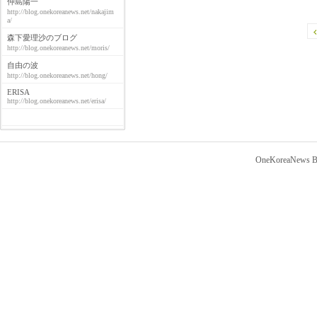
仲島陽一
http://blog.onekoreanews.net/nakajim
a/
森下愛理沙のブログ
http://blog.onekoreanews.net/moris/
自由の波
http://blog.onekoreanews.net/hong/
ERISA
http://blog.onekoreanews.net/erisa/
OneKoreaNews Bl