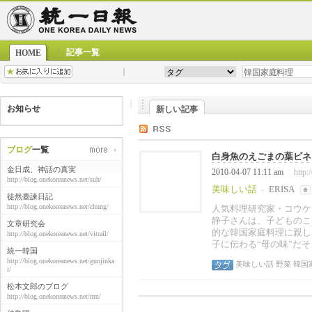
記事一覧
HOME
お知らせ
新しい記事
ブログ
一覧
白身魚のえごまの葉ビネガ
金日成、神話の真実
2010-04-07 11:11 am
http:
|
http://blog.onekoreanews.net/suh/
美味しい話
ERISA
-
徒然臺諫日記
http://blog.onekoreanews.net/chung/
人気料理研究家・コウケ
静子さんは、子どものこ
文章研究会
的な韓国家庭料理に親し
http://blog.onekoreanews.net/vitrail/
子に伝わる“母の味”だそ
統一韓国
http://blog.onekoreanews.net/gunjinka
美味しい話
野菜
韓国
i/
松本文郎のブログ
http://blog.onekoreanews.net/nrn/