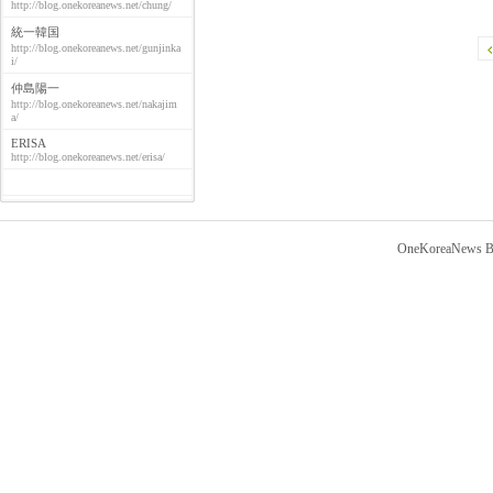
http://blog.onekoreanews.net/chung/
統一韓国
http://blog.onekoreanews.net/gunjinka
i/
仲島陽一
http://blog.onekoreanews.net/nakajim
a/
ERISA
http://blog.onekoreanews.net/erisa/
OneKoreaNews Bl