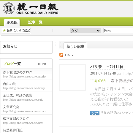
記事一覧
HOME
お知らせ
新しい記事
ブログ
一覧
パリ祭 －7月14日-
森下愛理沙のブログ
2011-07-14 12:48 pm
http:
|
http://blog.onekoreanews.net/moris/
世界の話
森下愛理沙
-
自由の波
http://blog.onekoreanews.net/hong/
今日は７月１４日、パ
のだからシャンソン大会
金日成、神話の真実
える曲がそれ程ないよ・・
http://blog.onekoreanews.net/suh/
スの人々と一緒に仕事さ
文章研究会
http://blog.onekoreanews.net/vitrail/
世界の話
Paris
シャン
松本文郎のブログ
http://blog.onekoreanews.net/nrn/
徒然臺諫日記