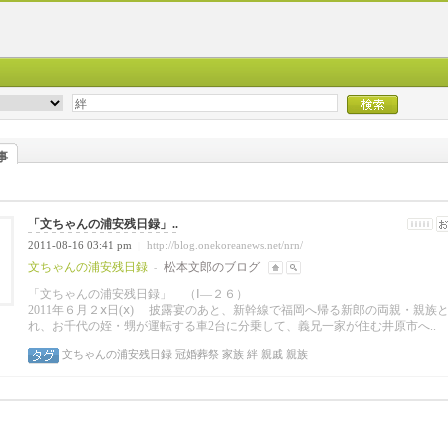
事
「文ちゃんの浦安残日録」..
2011-08-16 03:41 pm
http://blog.onekoreanews.net/nrn/
|
文ちゃんの浦安残日録
松本文郎のブログ
-
「文ちゃんの浦安残日録」 （Ⅰ―２６
2011年６月２ⅹ日(ⅹ)
披露宴のあと、新幹線で福岡へ帰る新郎の両親・親族
れ、お千代の姪・甥が運転する車2台に分乗して、義兄一家が住む井原市へ..
文ちゃんの浦安残日録
冠婚葬祭
家族
絆
親戚
親族