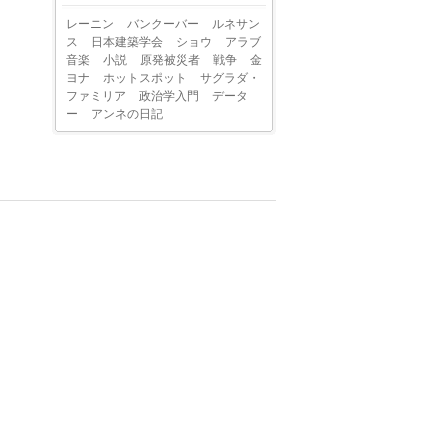
レーニン
バンクーバー
ルネサン
ス
日本建築学会
ショウ
アラブ
音楽
小説
原発被災者
戦争
金
ヨナ
ホットスポット
サグラダ・
ファミリア
政治学入門
データ
ー
アンネの日記