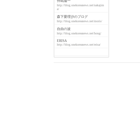
仲島陽一
http://blog.onekoreanews.net/nakajim
a/
森下愛理沙のブログ
http://blog.onekoreanews.net/moris/
自由の波
http://blog.onekoreanews.net/hong/
ERISA
http://blog.onekoreanews.net/erisa/