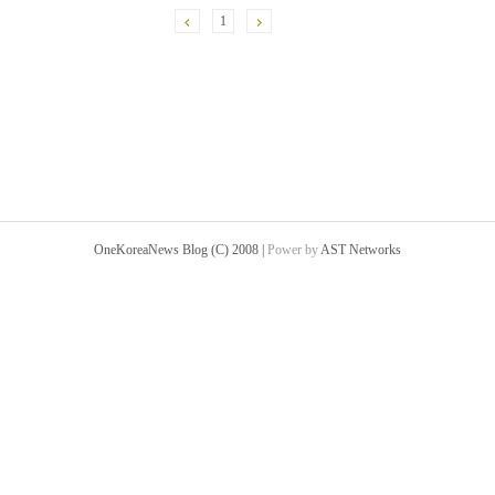
1
OneKoreaNews Blog (C) 2008 |
Power by
AST Networks