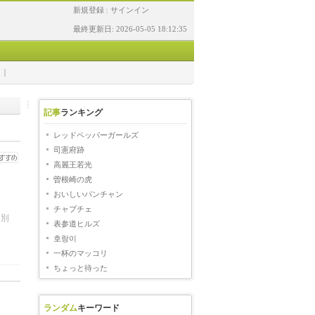
新規登録
サインイン
|
最終更新日: 2026-05-05 18:12:35
記事
ランキング
レッドペッパーガールズ
司憲府跡
高麗王若光
曽根崎の虎
おいしいパンチャン
）
チャプチェ
と別
表参道ヒルズ
호랑이
一杯のマッコリ
ちょっと待った
ランダム
キーワード