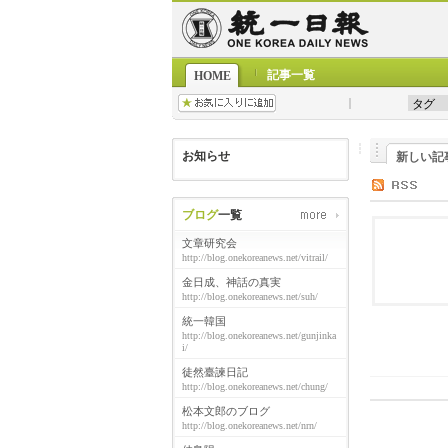
記事一覧
HOME
お知らせ
新しい記
ブログ
一覧
文章研究会
http://blog.onekoreanews.net/vitrail/
金日成、神話の真実
http://blog.onekoreanews.net/suh/
統一韓国
http://blog.onekoreanews.net/gunjinka
i/
徒然臺諫日記
http://blog.onekoreanews.net/chung/
松本文郎のブログ
http://blog.onekoreanews.net/nrn/