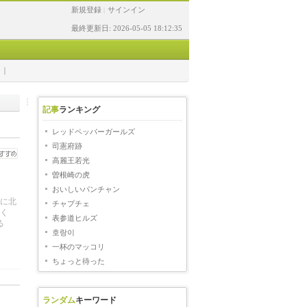
新規登録
サインイン
|
最終更新日: 2026-05-05 18:12:35
記事
ランキング
レッドペッパーガールズ
司憲府跡
高麗王若光
曽根崎の虎
おいしいパンチャン
に北
チャプチェ
く
表参道ヒルズ
る
호랑이
一杯のマッコリ
ちょっと待った
ランダム
キーワード