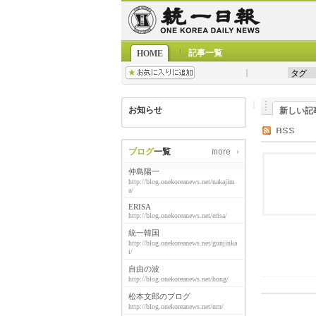
記事一覧
HOME
お知らせ
新しい記
ブログ
一覧
仲島陽一
http://blog.onekoreanews.net/nakajim
a/
ERISA
http://blog.onekoreanews.net/erisa/
統一韓国
http://blog.onekoreanews.net/gunjinka
i/
自由の波
http://blog.onekoreanews.net/hong/
松本文郎のブログ
http://blog.onekoreanews.net/nrn/