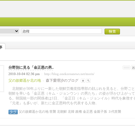
事
分野別に見る「金正恩の男..
2010-10-04 02:36 pm
http://blog.onekoreanews.net/moris/
|
父の故郷遥か北の地
森下愛理沙のブログ
-
北朝鮮が30年ぶりに一新した朝鮮労働党指導部の顔ぶれを見ると、分野ごと
朝鮮を率いる「金正恩（キム・ジョンウン）の男たち」の姿が浮かび上がって
る。韓国統一部の関係者は1日、「金正日（キム・ジョンイル）時代を象徴す
『元老』も多いが、新たに金正恩時代を代表する人物..
父の故郷遥か北の地
世襲
北朝鮮
北韓
政権
金正恩
金親子孫
３代世襲