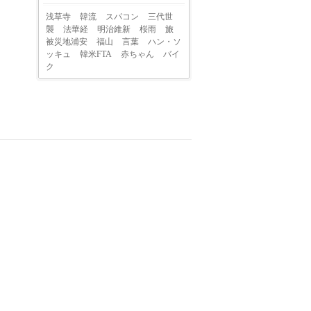
浅草寺
韓流
スパコン
三代世
襲
法華経
明治維新
桜雨
旅
被災地浦安
福山
言葉
ハン・ソ
ッキュ
韓米FTA
赤ちゃん
バイ
ク