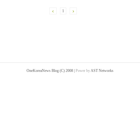
1
OneKoreaNews Blog (C) 2008 |
Power by
AST Networks