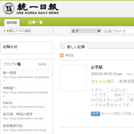
記事一覧
HOME
お知らせ
新しい記事
ブログ
一覧
お手紙
統一韓国
2010-02-06 03:16 pm
http:
|
http://blog.onekoreanews.net/gunjinka
i/
文ちゃん雑記
松本文
-
仲島陽一
Ｅさん こんばんは！ 
http://blog.onekoreanews.net/nakajim
ったです。 初めてご一
a/
分の豆まきには遅いご帰
ERISA
いささか気がかりです……
http://blog.onekoreanews.net/erisa/
文ちゃん雑記
お手紙
金日成、神話の真実
http://blog.onekoreanews.net/suh/
徒然臺諫日記
http://blog.onekoreanews.net/chung/