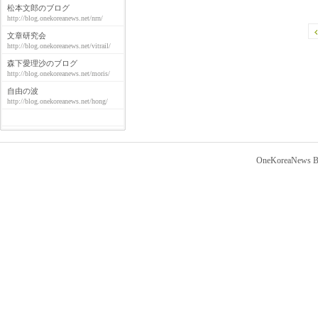
松本文郎のブログ
http://blog.onekoreanews.net/nrn/
文章研究会
http://blog.onekoreanews.net/vitrail/
森下愛理沙のブログ
http://blog.onekoreanews.net/moris/
自由の波
http://blog.onekoreanews.net/hong/
OneKoreaNews Bl