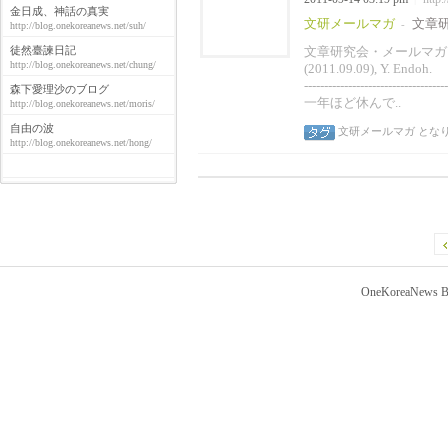
金日成、神話の真実
文研メールマガ
文章
-
http://blog.onekoreanews.net/suh/
徒然臺諫日記
文章研究会・メールマガ
http://blog.onekoreanews.net/chung/
(2011.09.09),
-------------------------
森下愛理沙のブログ
一年ほど休んで..
http://blog.onekoreanews.net/moris/
自由の波
文研メールマガ
とな
http://blog.onekoreanews.net/hong/
OneKoreaNews Bl