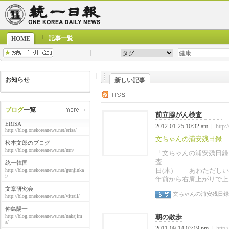
記事一覧
HOME
お知らせ
新しい記事
ブログ
一覧
前立腺がん検査
ERISA
2012-01-25 10:32 am
http:
|
http://blog.onekoreanews.net/erisa/
文ちゃんの浦安残日録
-
松本文郎のブログ
http://blog.onekoreanews.net/nrn/
「文ちゃんの浦安残日
査 2
統一韓国
日(木) あわただし
http://blog.onekoreanews.net/gunjinka
i/
年前から右肩上がりで上昇
文章研究会
文ちゃんの浦安残日録
http://blog.onekoreanews.net/vitrail/
仲島陽一
http://blog.onekoreanews.net/nakajim
朝の散歩
a/
2011-09-14 03:19 pm
http:
|