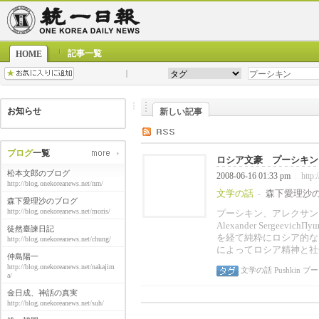
記事一覧
HOME
お知らせ
新しい記事
ブログ
一覧
ロシア文豪 プーシキン
松本文郎のブログ
2008-06-16 01:33 pm
http:
|
http://blog.onekoreanews.net/nrn/
文学の話
森下愛理沙
-
森下愛理沙のブログ
http://blog.onekoreanews.net/moris/
プーシキン、アレクサンドル・セル
Alexander Sergeevic
徒然臺諫日記
を経て純粋にロシア的な
http://blog.onekoreanews.net/chung/
によってロシア精神と社
仲島陽一
http://blog.onekoreanews.net/nakajim
文学の話
Pushkin
プー
a/
金日成、神話の真実
http://blog.onekoreanews.net/suh/