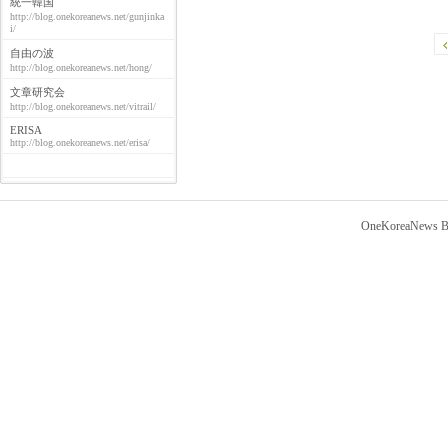
統一韓国
http://blog.onekoreanews.net/gunjinka
i/
自由の波
http://blog.onekoreanews.net/hong/
文章研究会
http://blog.onekoreanews.net/vitrail/
ERISA
http://blog.onekoreanews.net/erisa/
OneKoreaNews Bl