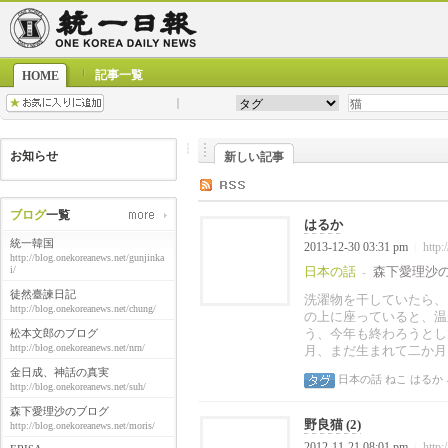
記事一覧
HOME
お知らせ
新しい記事
ブログ
一覧
はるか
統一韓国
2013-12-30 03:31 pm
http:
|
http://blog.onekoreanews.net/gunjinka
i/
日本の話
森下愛理沙
-
徒然臺諫日記
洗濯物を干していたら、
http://blog.onekoreanews.net/chung/
の上に座っていると、温
う、今年も終わろうとし
松本文郎のブログ
http://blog.onekoreanews.net/nrn/
月、まだ生まれて二か月
金日成、神話の真実
日本の話
ねこ
はるか
http://blog.onekoreanews.net/suh/
森下愛理沙のブログ
野良猫 (2)
http://blog.onekoreanews.net/moris/
2012-11-21 08:01 pm
http:
|