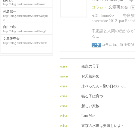
ERISA
http://blog.onekoreanews.net/erisa/
コラム
文章研究会
-
仲島陽一
≪Colonne
http://blog.onekoreanews.net/nakajim
a/
novembre 201
--------------------------
自由の波
不思議と人間の愚かさが
http://blog.onekoreanews.net/hong/
るこ..
文章研究会
http://blog.onekoreanews.net/vitrail/
コラム
ねこ
猫
野良猫
erisa
銀座の母子
moris
お天気斜め
erisa
床ぺったん - 暑い日のチャ..
erisa
寝る子は育つ
erisa
新しい家族
erisa
I am Maru
erisa
東京の水道は美味しいよ～..