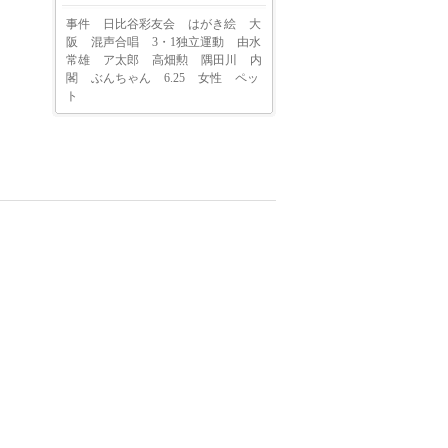
事件
日比谷彩友会
はがき絵
大
阪
混声合唱
3・1独立運動
由水
常雄
ア太郎
高畑勲
隅田川
内
閣
ぶんちゃん
6.25
女性
ペッ
ト