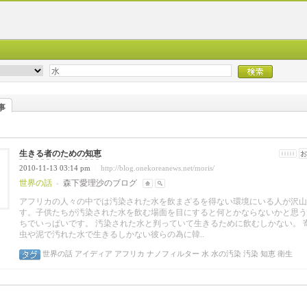
事
生きる者のための知恵
2010-11-13 03:14 pm
http://blog.onekoreanews.net/moris/
|
世界の話
森下愛理沙のブログ
-
アフリカの人々の中では汚染された水を飲まざるを得ない環境にいる人が沢山
す。子供たちが汚染された水を飲む場面を目にすると何とかならないかと思う
ちでいっぱいです。 汚染された水と判っていて生きるために飲むしかない。 
虫や泥で汚れた水で生きるしかない彼らの為に韓..
世界の話
アイディア
アフリカ
ナノフィルター
水
水の汚染
汚染
知恵
衛生