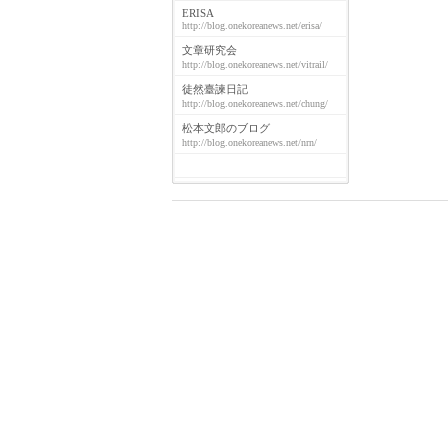
ERISA
http://blog.onekoreanews.net/erisa/
文章研究会
http://blog.onekoreanews.net/vitrail/
徒然臺諫日記
http://blog.onekoreanews.net/chung/
松本文郎のブログ
http://blog.onekoreanews.net/nrn/