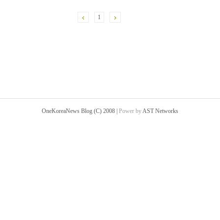
1
OneKoreaNews Blog (C) 2008 |
Power by
AST Networks