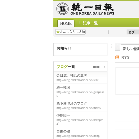
記事一覧
HOME
お知らせ
新しい記
ブログ
一覧
金日成、神話の真実
http://blog.onekoreanews.net/suh/
統一韓国
http://blog.onekoreanews.net/gunjinka
i/
森下愛理沙のブログ
http://blog.onekoreanews.net/moris/
仲島陽一
http://blog.onekoreanews.net/nakajim
a/
自由の波
http://blog.onekoreanews.net/hong/