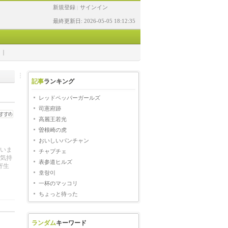
新規登録
サインイン
|
最終更新日: 2026-05-05 18:12:35
記事
ランキング
レッドペッパーガールズ
司憲府跡
高麗王若光
曽根崎の虎
おいしいパンチャン
いま
チャプチェ
気持
表参道ヒルズ
寄生
호랑이
一杯のマッコリ
ちょっと待った
ランダム
キーワード