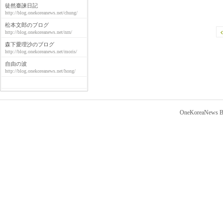
徒然臺諫日記
http://blog.onekoreanews.net/chung/
松本文郎のブログ
http://blog.onekoreanews.net/nrn/
森下愛理沙のブログ
http://blog.onekoreanews.net/moris/
自由の波
http://blog.onekoreanews.net/hong/
OneKoreaNews Bl