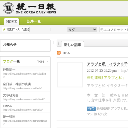
記事一覧
HOME
お知らせ
新しい記事
ブログ
一覧
アラブと私 イラク３千キ
仲島陽一
2012-04-25 05:20 pm
http:
|
http://blog.onekoreanews.net/nakajim
a/
長期連載｢アラブと私」
金日成、神話の真実
アラブと私
イラク３千
http://blog.onekoreanews.net/suh/
本 文 郎 彼をＥＨＭ
文章研究会
http://blog.onekoreanews.net/vitrail/
し出す仕事を引き受けた
ERISA
長期連載｢アラブと私
http://blog.onekoreanews.net/erisa/
マン
旅
紀行文
統一韓国
http://blog.onekoreanews.net/gunjinka
i/