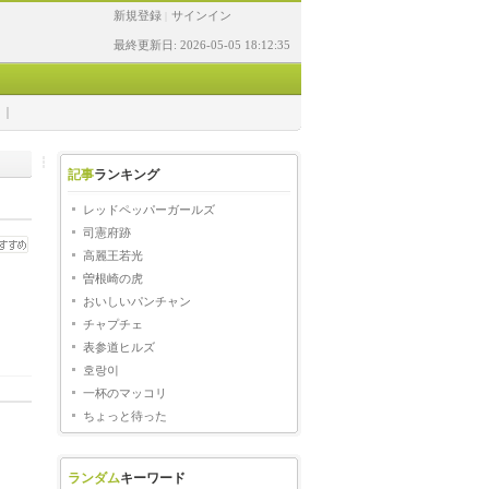
新規登録
サインイン
|
最終更新日: 2026-05-05 18:12:35
記事
ランキング
レッドペッパーガールズ
司憲府跡
高麗王若光
曽根崎の虎
おいしいパンチャン
チャプチェ
表参道ヒルズ
호랑이
一杯のマッコリ
ちょっと待った
ランダム
キーワード