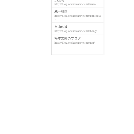
ERISA
http://blog.onekoreanews.net/erisa/
統一韓国
http://blog.onekoreanews.net/gunjinka
i/
自由の波
http://blog.onekoreanews.net/hong/
松本文郎のブログ
http://blog.onekoreanews.net/nrn/