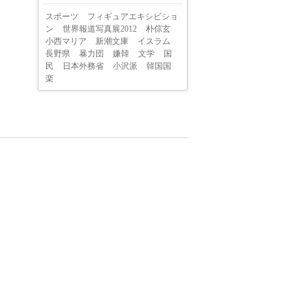
スポーツ
フィギュアエキシビショ
ン
世界報道写真展2012
朴倧玄
小西マリア
新潮文庫
イスラム
長野県
暴力団
嫌韓
文学
国
民
日本外務省
小沢派
韓国国
楽