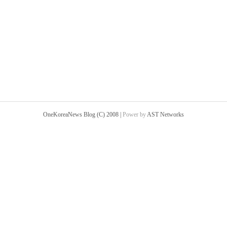
OneKoreaNews Blog (C) 2008 |
Power by
AST Networks