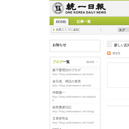
記事一覧
HOME
お知らせ
新しい記
ブログ
一覧
森下愛理沙のブログ
http://blog.onekoreanews.net/moris/
金日成、神話の真実
http://blog.onekoreanews.net/suh/
仲島陽一
http://blog.onekoreanews.net/nakajim
a/
徒然臺諫日記
http://blog.onekoreanews.net/chung/
文章研究会
http://blog.onekoreanews.net/vitrail/