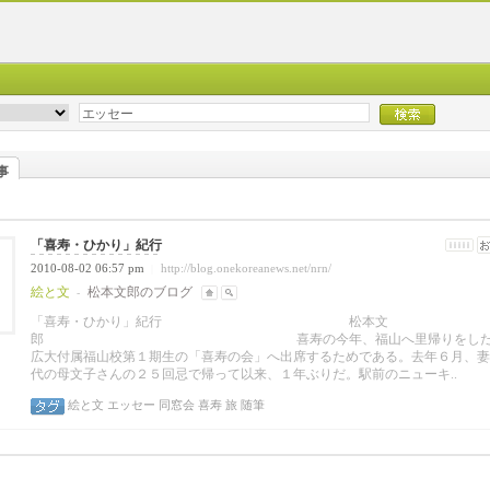
事
「喜寿・ひかり」紀行
2010-08-02 06:57 pm
http://blog.onekoreanews.net/nrn/
|
絵と文
松本文郎のブログ
-
「喜寿・ひかり」紀行 松本文
郎 喜寿の今年、福山へ里帰りをした
広大付属福山校第１期生の「喜寿の会」へ出席するためである。去年６月、妻
代の母文子さんの２５回忌で帰って以来、１年ぶりだ。駅前のニューキ..
絵と文
エッセー
同窓会
喜寿
旅
随筆