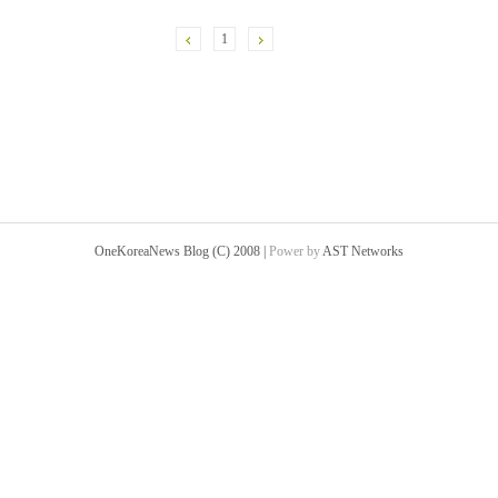
1
OneKoreaNews Blog (C) 2008 |
Power by
AST Networks