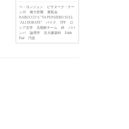
ペ・ヨンジュン
ピサヌーク・ナー
ン川
権力世襲
展覧会
NABUCCO´S "VA PENSIERO SULL
´ALI DORATE"
バイク
TPP
ロ
シア文学
北朝鮮チーム
絆
ババ
ンパ
論理学
京大建築科
Edith
Piaf
汚染