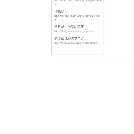
http://blog.onekoreanews.net/gunjinka
i/
仲島陽一
http://blog.onekoreanews.net/nakajim
a/
金日成、神話の真実
http://blog.onekoreanews.net/suh/
森下愛理沙のブログ
http://blog.onekoreanews.net/moris/