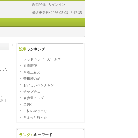
新規登録
サインイン
|
最終更新日: 2026-05-05 18:12:35
記事
ランキング
レッドペッパーガールズ
司憲府跡
高麗王若光
曽根崎の虎
おいしいパンチャン
チャプチェ
。
表参道ヒルズ
お千
호랑이
一杯のマッコリ
ちょっと待った
ランダム
キーワード