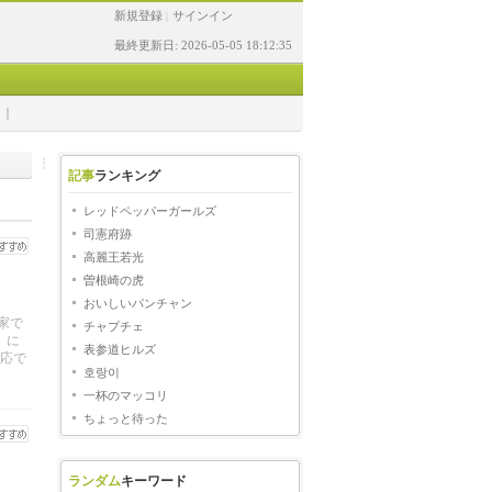
新規登録
サインイン
|
最終更新日: 2026-05-05 18:12:35
記事
ランキング
レッドペッパーガールズ
司憲府跡
高麗王若光
曽根崎の虎
おいしいパンチャン
続・家で
チャプチェ
）に
表参道ヒルズ
応で
호랑이
一杯のマッコリ
ちょっと待った
ランダム
キーワード