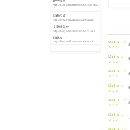
統一韓国
http://blog.onekoreanews.net/gunjinka
i/
自由の波
http://blog.onekoreanews.net/hong/
文章研究会
http://blog.onekoreanews.net/vitrail/
ERISA
http://blog.onekoreanews.net/erisa/
Ｍaｔｓｕｍ
ｏｔｏ
Ｍaｔｓｕｍ
ｏｔｏ
Ｍaｔｓｕｍ
ｏｔｏ
Ｍaｔｓｕｍ
ｏｔｏ
Ｍaｔｓｕｍ
ｏｔｏ
Ｍaｔｓｕｍ
ｏｔｏ
Ｍaｔｓｕｍ