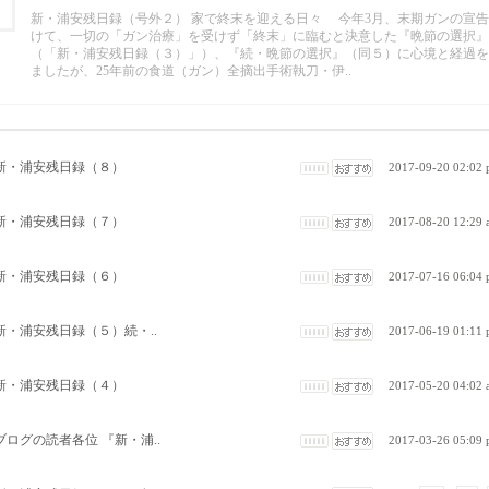
新・浦安残日録（号外２） 家で終末を迎える日々 今年3月、末期ガンの宣
けて、一切の「ガン治療」を受けず「終末」に臨むと決意した『晩節の選択』
（「新・浦安残日録（３）」）、『続・晩節の選択』（同５）に心境と経過を
ましたが、25年前の食道（ガン）全摘出手術執刀・伊..
新・浦安残日録（８）
2017-09-20 02:02
新・浦安残日録（７）
2017-08-20 12:29
新・浦安残日録（６）
2017-07-16 06:04
新・浦安残日録（５）続・..
2017-06-19 01:11
新・浦安残日録（４）
2017-05-20 04:02
ブログの読者各位 『新・浦..
2017-03-26 05:09