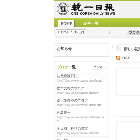
記事一覧
HOME
お知らせ
新しい記
ブログ
一覧
徒然臺諫日記
http://blog.onekoreanews.net/chung/
松本文郎のブログ
http://blog.onekoreanews.net/nrn/
森下愛理沙のブログ
http://blog.onekoreanews.net/moris/
仲島陽一
http://blog.onekoreanews.net/nakajim
a/
金日成、神話の真実
http://blog.onekoreanews.net/suh/