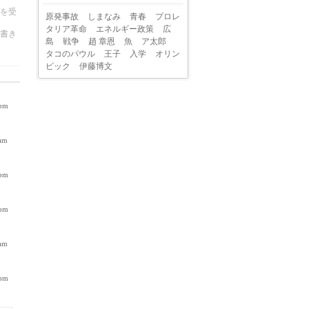
告を受
原発事故
しまなみ
青春
プロレ
タリア革命
エネルギー政策
広
書き
島
戦争
趙 章恩
魚
ア太郎
タコのパウル
王子
入学
オリン
ピック
伊藤博文
 pm
 am
 pm
 pm
 am
 pm