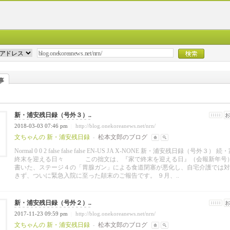
事
新・浦安残日録（号外３）..
2018-03-03 07:46 pm
http://blog.onekoreanews.net/nrn/
|
文ちゃんの 新・浦安残日録
松本文郎のブログ
-
Normal 0 0 2 false false false EN-US JA X-NONE 新・浦安残日録（号外３） 
終末を迎える日々 この拙文は、『家で終末を迎える日』（会報新年号
書いた、ステージ４の「胃腺ガン」による食道閉塞が悪化し、自宅介護では対
きず、ついに緊急入院に至った顛末のご報告です。 ９月、..
新・浦安残日録（号外２）..
2017-11-23 09:59 pm
http://blog.onekoreanews.net/nrn/
|
文ちゃんの 新・浦安残日録
松本文郎のブログ
-